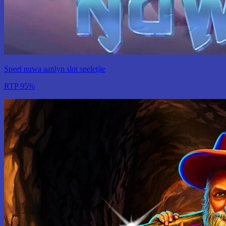
Speel nuwa aanlyn slot speletjie
RTP
95%