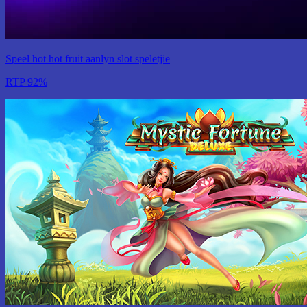
Speel hot hot fruit aanlyn slot speletjie
RTP
92%