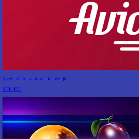
Speel aviator aanlyn slot speletjie
RTP
95%