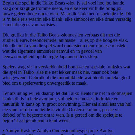
Begin die spel in die Taiko Beats -slot, jy sal voel hoe jou hande
krag oor kragtige tromme neem, en elke keer vir hulle bring jou
nuwe geleenthede om te wen. Maar dit is nie net ‘n speletjie nie. Dit
is ‘n hele reis waarin elke klank, elke simbool en elke draai versadig
is met die gees van tradisies.
Die grafika in die Taiko Beats -slotmasjien verbaas dit met die
studie: kleure, besonderhede, animasie – alles op die hoogste vlak.
Die dinamika van die spel word ondersteun deur ritmiese musiek,
wat die algemene atmosfeer aanvul en ‘n gevoel van
teenwoordigheid op die regte Japannese fees skep.
Spelers wag vir ‘n verskeidenheid bonusse en spesiale funksies wat
die spel in Taiko -slae nie net lekker maak nie, maar ook baie
winsgewend. Gebruik al die moontlikhede wat hierdie unieke gleuf
bied om u spelervaring onvergeetlik te maak.
Ter afsluiting wil ek daarop let dat Taiko Beats nie net ‘n slotmasjien
is nie, dit is ‘n hele avontuur, vol helder emosies, indrukke en
natuurlik ‘n kans op ‘n groot oorwinning. Hier sal almal iets van hul
eie vind, of dit nou liefde is vir die Oosterse kultuur, passie vir
dobbel of ‘n begeerte om te wen. Is u gereed om die speletjie te
begin? Laat geluk aan u kant wees!
• Aanlyn Kasino
• Aanlyn Ondersteuningsgesprek
• Aanlyn