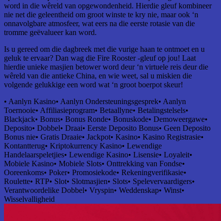
word in die wêreld van opgewondenheid. Hierdie gleuf kombineer
nie net die geleentheid om groot winste te kry nie, maar ook ‘n
onnavolgbare atmosfeer, wat eers na die eerste rotasie van die
tromme geëvalueer kan word.
Is u gereed om die dagbreek met die vurige haan te ontmoet en u
geluk te ervaar? Dan wag die Fire Rooster -gleuf op jou! Laat
hierdie unieke masjien betower word deur ‘n virtuele reis deur die
wêreld van die antieke China, en wie weet, sal u miskien die
volgende gelukkige een word wat ‘n groot boerpot skeur!
• Aanlyn Kasino
• Aanlyn Ondersteuningsgesprek
• Aanlyn
Toernooie
• Affiliasieprogram
• Betaallyne
• Betalingstelsels
•
Blackjack
• Bonus
• Bonus Ronde
• Bonuskode
• Demoweergawe
•
Deposito
• Dobbel
• Draai
• Eerste Deposito Bonus
• Geen Deposito
Bonus nie
• Gratis Draaie
• Jackpot
• Kasino
• Kasino Registrasie
•
Kontantterug
• Kriptokurrency Kasino
• Lewendige
Handelaarspeletjies
• Lewendige Kasino
• Lisensie
• Loyaleit
•
Mobiele Kasino
• Mobiele Slots
• Onttrekking van Fondse
•
Ooreenkoms
• Poker
• Promosiekode
• Rekeningverifikasie
•
Roulette
• RTP
• Slot
• Slotmasjien
• Slots
• Spelevervaardigers
•
Verantwoordelike Dobbel
• Vryspin
• Weddenskap
• Winst
•
Wisselvalligheid