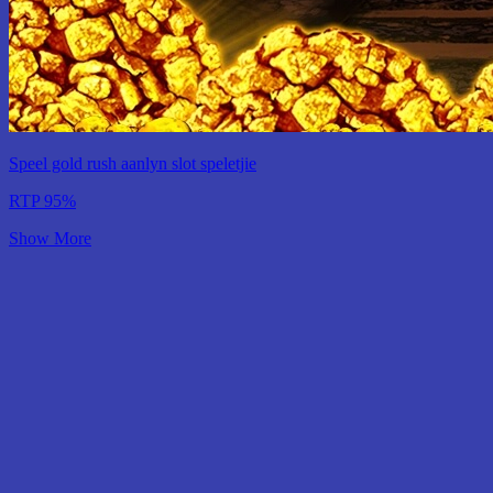
Speel gold rush aanlyn slot speletjie
RTP
95%
Show More