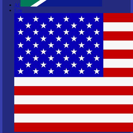
Af
Eng