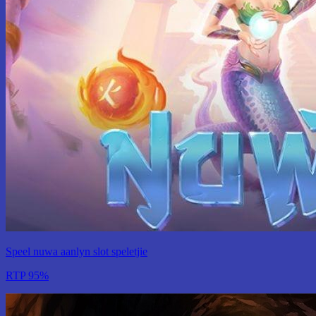
Speel nuwa aanlyn slot speletjie
RTP
95%