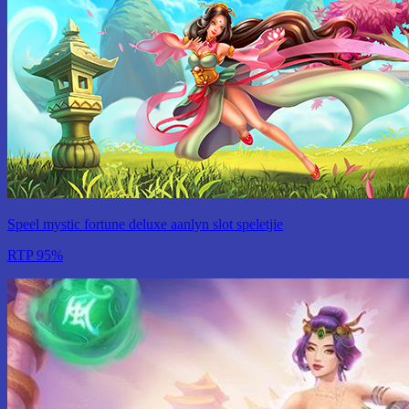
Speel mystic fortune deluxe aanlyn slot speletjie
RTP
95%