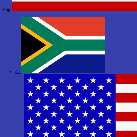
Eng
Af