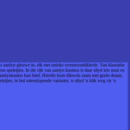
tis aanlyn gleuwe in, elk met unieke wenmoontlikhede. Van klassieke
speletjies. In die rijk van aanlyn kasinos is daar altyd iets nuut en
n aanlynkasino kan bied. Hierdie kom dikwels saam met gratis draaie,
jies, in hul uiteenlopende variasies, is altyd 'n klik weg vir 'n