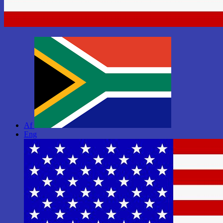
Af
Eng