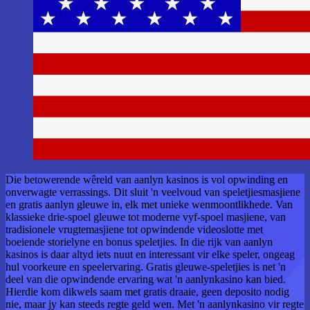
Die betowerende wêreld van aanlyn kasinos is vol opwinding en
onverwagte verrassings. Dit sluit 'n veelvoud van speletjiesmasjiene
en gratis aanlyn gleuwe in, elk met unieke wenmoontlikhede. Van
klassieke drie-spoel gleuwe tot moderne vyf-spoel masjiene, van
tradisionele vrugtemasjiene tot opwindende videoslotte met
boeiende storielyne en bonus speletjies. In die rijk van aanlyn
kasinos is daar altyd iets nuut en interessant vir elke speler, ongeag
hul voorkeure en speelervaring. Gratis gleuwe-speletjies is net 'n
deel van die opwindende ervaring wat 'n aanlynkasino kan bied.
Hierdie kom dikwels saam met gratis draaie, geen deposito nodig
nie, maar jy kan steeds regte geld wen. Met 'n aanlynkasino vir regte