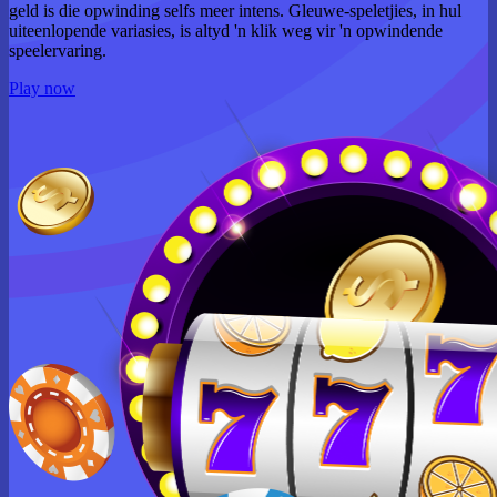
geld is die opwinding selfs meer intens. Gleuwe-speletjies, in hul
uiteenlopende variasies, is altyd 'n klik weg vir 'n opwindende
speelervaring.
Play now