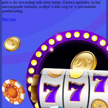
geld is die opwinding selfs meer intens. Gleuwe-speletjies, in hul
uiteenlopende variasies, is altyd 'n klik weg vir 'n opwindende
speelervaring.
Play now