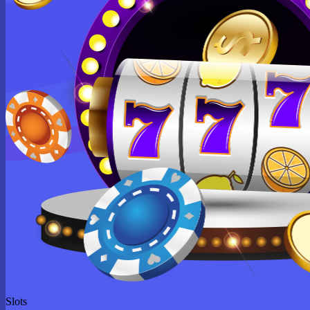
Slots